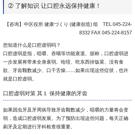
➁ 了解知识 让口腔永远保持健康！
【咨询】中区役所 健康づくり (健康创造) 组 TEL 045-224-
8332 FAX 045-224-8157
您知道什么是口腔虚弱吗？
口腔虚弱是指，咀嚼、吞咽等功能衰退。据称，口腔虚弱进
一步发展将带来全身衰弱。呛噎、吃东西掉饭菜、没有食
欲、牙齿颗数减少、口干舌燥……如果出现这些症状，也许
就是口腔虚弱。
口腔虚弱对策 其１ 保持健康的牙齿
如果因虫牙及牙周病导致牙齿颗数减少，咀嚼的力量将会变
弱，造成口腔虚弱发展。为了预防出现这些问题，每天正确
刷牙及定期进行牙科检查很重要。