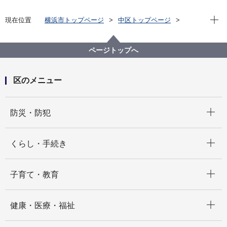
現在位
現在位置
横浜市トップページ
中区トップページ
いろいろな言葉（Multilingual）
中文简体
宣传报
宣传报横滨・中区版（～2023）
2023
ページトップへ
５月 ① 什么是地区育儿援助者 主任儿童委员 ➁ 了
解知识 让口腔永远保持健康！
区のメニュー
開く
防災・防犯
開く
くらし・手続き
開く
子育て・教育
開く
健康・医療・福祉
開く