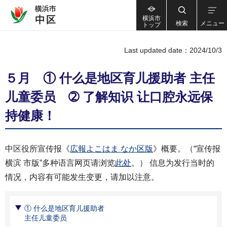
横浜市
検索
メニュー
トップ
Last updated date：2024/10/3
５月 ① 什么是地区育儿援助者 主任
儿童委员 ➁ 了解知识 让口腔永远保
持健康！
中区役所宣传报《
広報よこはま なか区版
》概要。（“宣传报
横滨 市版”多种语言网页请浏览
此处
。） 信息为发行当时的
情况，内容有可能发生变更，请加以注意。
① 什么是地区育儿援助者
主任儿童委员