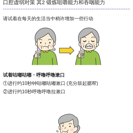
口腔虚弱对策 其2 锻炼咀嚼能力和吞咽能力
请试着在每天的生活当中稍许增加一些行动
试着咕嘟咕嘟
・呼噜呼噜漱口
①进行约10秒钟咕嘟咕嘟漱口 (充分鼓起腮帮)
②进行约10秒呼噜呼噜拉漱口