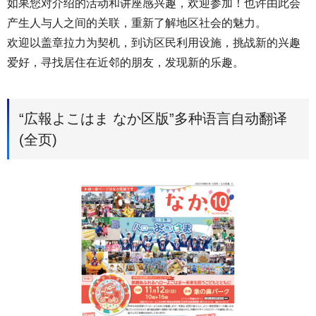
如果您对介绍的活动和讲座感兴趣，欢迎参加！也许由此会
产生人与人之间的关联，重新了解地区社会的魅力。
欢迎以盖章拉力为契机，到访区民利用设施，挑战新的兴趣
爱好，寻找居住在近邻的朋友，发现新的乐趣。
“広報よこはま なか区版”多种语言自动翻译
(全页)