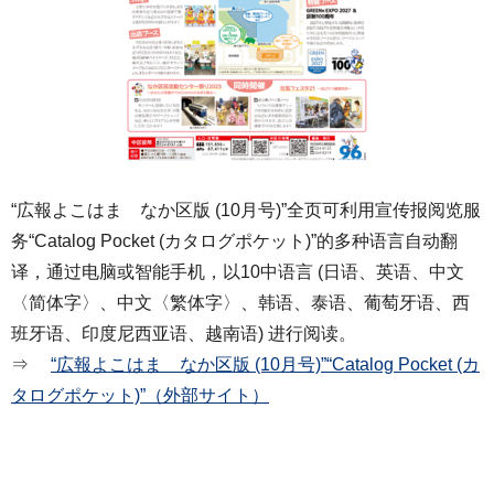
“広報よこはま なか区版 (10月号)”全页可利用宣传报阅览服
务“Catalog Pocket (カタログポケット)”的多种语言自动翻
译，通过电脑或智能手机，以10中语言 (日语、英语、中文
〈简体字〉、中文〈繁体字〉、韩语、泰语、葡萄牙语、西
班牙语、印度尼西亚语、越南语) 进行阅读。
⇒
“広報よこはま なか区版 (10月号)”“Catalog Pocket (カ
タログポケット)”（外部サイト）