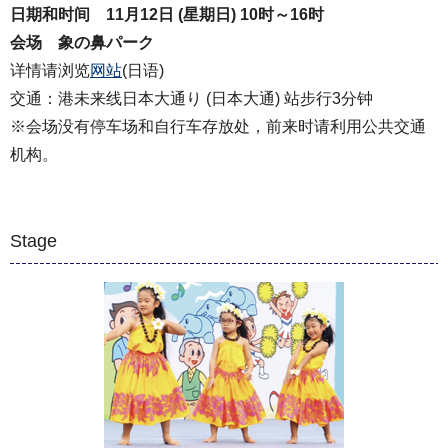
日期和时间 11月12日 (星期日) 10时～16时
会场 象の鼻パーク
详情请浏览
网站
(日语)
交通：港未来线日本大通り (日本大通) 站步行3分钟
※会场没有停车场和自行车存放处，前来时请利用公共交通
机构。
Stage