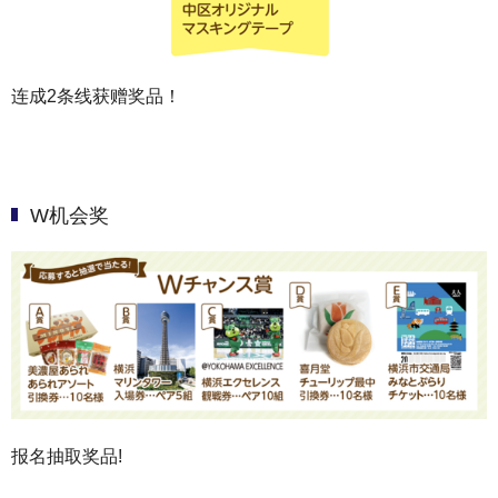
连成2条线获赠奖品！
W机会奖
报名抽取奖品!