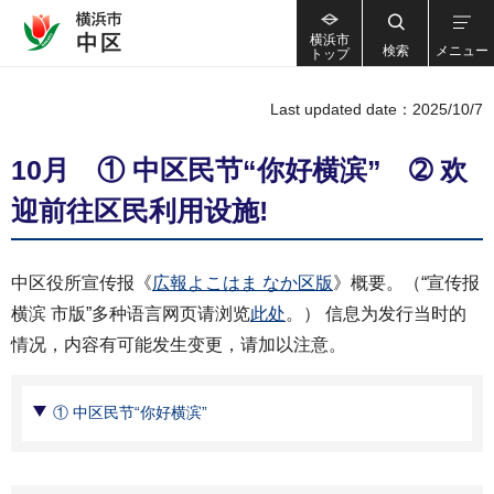
横浜市
検索
メニュー
トップ
Last updated date：2025/10/7
10月 ① 中区民节“你好横滨” ➁ 欢
迎前往区民利用设施!
中区役所宣传报《
広報よこはま なか区版
》概要。（“宣传报
横滨 市版”多种语言网页请浏览
此处
。） 信息为发行当时的
情况，内容有可能发生变更，请加以注意。
① 中区民节“你好横滨”