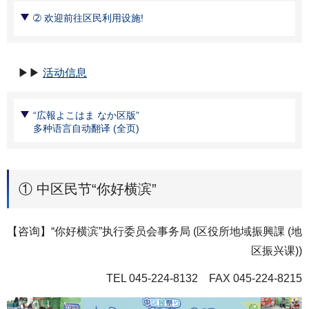
➁ 欢迎前往区民利用设施!
▶▶
活动信息
“広報よこはま なか区版”
多种语言自动翻译 (全页)
① 中区民节“你好横滨”
【咨询】“你好横滨”执行委员会事务局 (区役所地域振興課 (地
区振兴课))
TEL 045-224-8132 FAX 045-224-8215