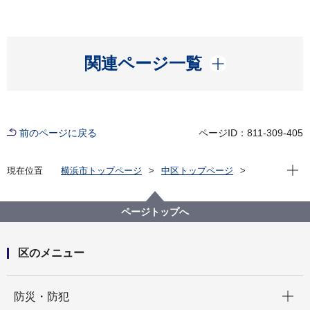
開く
関連ページ一覧
前のページに戻る
ページID：811-309-405
現在位
現在位置
横浜市トップページ
中区トップページ
いろいろな言葉（Multilingual）
中文简体
宣传报
宣传报横滨・中区版（～2023）
2023
ページトップへ
10月 ① 中区民节“你好横滨” ➁ 欢迎前往区民利用设
施!
区のメニュー
開く
防災・防犯