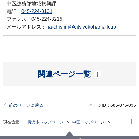
中区総務部地域振興課
電話：
045-224-8131
ファクス：045-224-8215
メールアドレス：
na-chishin@city.yokohama.lg.jp
開く
関連ページ一覧
前のページに戻る
ページID：685-875-035
現在位
現在位置
横浜市トップページ
中区トップページ
区の紹介
中区民祭り「ハローよこはま」
中区民祭り（ハローよこはま2023）