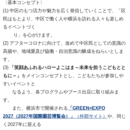
〈基本コンセプト〉
(1) 中区のもつ活力や魅力を広く発信していくことで、「区
民はもとより、中区で働く人や横浜を訪れる人々も楽しめ
るイベントづく
り」を心がけます。
(2) アフターコロナに向けて、改めて中区民としての意識の
高揚や、地域愛及び協働・自治意識の醸成をねらいとしま
す。
(3)
「笑顔あふれるハローよこはま～未来を担うこどもとと
もに～」
をメインコンセプトとし、こどもたちが参加しや
すいイベントと
なるよう、各プログラムやブース出店に取り組みま
す。
また、横浜市で開催される
「GREEN×EXPO
2027（2027年国際園芸博覧会）」
（外部サイト）
や、同じ
く2027年に迎える