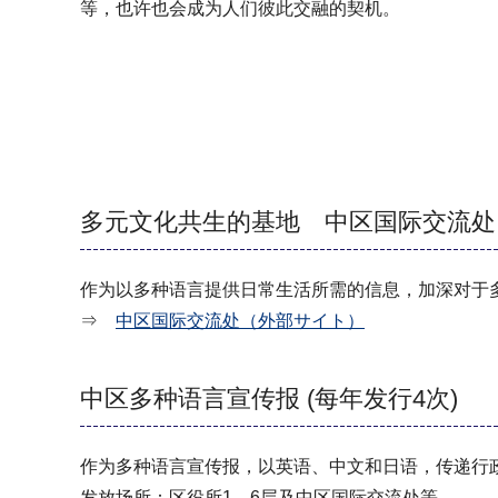
等，也许也会成为人们彼此交融的契机。
多元文化共生的基地 中区国际交流处
作为以多种语言提供日常生活所需的信息，加深对于
⇒
中区国际交流处（外部サイト）
中区多种语言宣传报 (每年发行4次)
作为多种语言宣传报，以英语、中文和日语，传递行
发放场所：区役所1、6层及中区国际交流处等。