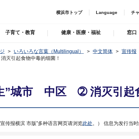
横浜市トップ
Language
チ
子育て・教育
健康・医療・福祉
窓口
ジ
いろいろな言葉（Multilingual）
中文简体
宣传报
➁ 消灭引起食物中毒的细菌！
共生”城市 中区 ➁ 消灭引
“宣传报横滨 市版”多种语言网页请浏览
此处
。） 信息为发行当