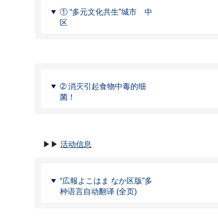
① “多元文化共生”城市 中
区
➁ 消灭引起食物中毒的细
菌！
▶▶
活动信息
“広報よこはま なか区版”多
种语言自动翻译 (全页)