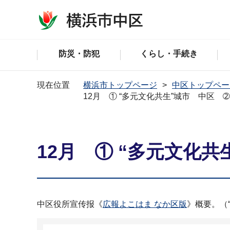
防災・防犯
くらし・手続き
現在位置
横浜市トップページ
中区トップペー
12月 ① “多元文化共生”城市 中区 
12月 ① “多元文化
中区役所宣传报《
広報よこはま なか区版
》概要。（