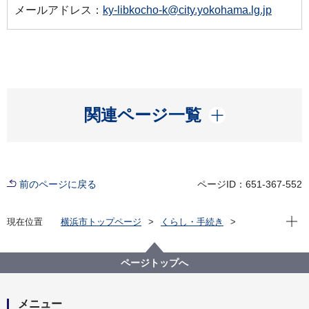
メールアドレス：
ky-libkocho-k@city.yokohama.lg.jp
開く
関連ページ一覧
前のページに戻る
ページID：651-367-552
現在位
現在位置
横浜市トップページ
くらし・手続き
市民協働・学び
図書館
読書団体・ボランティア・学校向けのサービス
読書団体・ボランティア向けのサービス
ページトップへ
ボランティア活動お役立ち情報
ボランティア活動お役立ち情報
メニュー