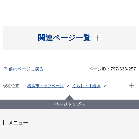
開く
関連ページ一覧
前のページに戻る
ページID：797-633-257
現在位
現在位置
横浜市トップページ
くらし・手続き
市民協働・学び
市民と行政の協働
協働について
横浜市市民協働推進センター
ページトップへ
メニュー
開く