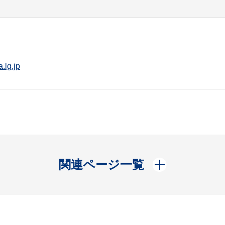
.lg.jp
開く
関連ページ一覧