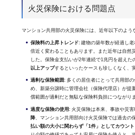
火災保険における問題点
マンション共用部の火災保険には、近年以下のよう
保険料の上昇トレンド
: 建物の築年数が経過し
倍近く変わることもあります。また近年は自然災害の
した。保険金支払いが2年連続で1兆円を超えた
以上アップ
するといったケースも珍しくなく、
過剰な保険範囲
: 多くの居住者にとって共用部
め、新築分譲時に管理会社（保険代理店）が提
償範囲が過剰だと無駄な保険料負担につながり
過度な保険の使用
: 火災保険は本来、事故や災
降
、マンション共用部向け火災保険では過去の
払い額の大小に関わらず「1件」としてカウント
り少額の修繕であっても安易に保険を使うと、