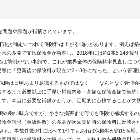
な問題や課題が指摘されています。
老朽化が進むにつれて保険料は上がる傾向があります。例えば築
多発で支払保険金が急増し、2018年には約1兆5,148億円、
のは前例がない事態で、これが業界全体の保険料率見直しにつ
実際に「更新後の保険料が現在の2～3倍になった」という管理
の保険は日頃あまり意識するものではなく、「なんとなく管理
案するまま必要以上に手厚い補償内容・高額な保険金額で契約
ます。本当に必要な補償かどうか、定期的に点検することが大
害時の強い味方ですが、小さな損害まで何でも保険で補填する
保険金請求（事故件数）の多寡が次回契約時の保険料に反映さ
され、事故件数0件に比べて1件でもあれば保険料が約15％増
次回更新時に保険料が大幅アップして、
支払われた保険金以上