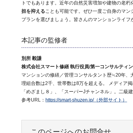
トでもあります。近年の自然災害増加や建物の老朽
担を抑える
ことも可能です。ぜひ一度ご自身のマン
プランを選びましょう。皆さんのマンションライフ
本記事の監修者
別所 毅謙
株式会社スマート修繕 執行役員/第一コンサルティン
マンションの修繕／管理コンサルタント歴≒20年、
理組合数は2千、世帯数は8万を超える。 メディア掲載
「めざまし８」、「スーパーJチャンネル」。二級
参考URL：
https://smart-shuzen.jp/（外部サイト）
このページへのお問合せ