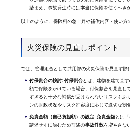
踏まえ、事故発生時には本当に保険を使うべき
以上のように、保険料の急上昇や補償内容・使い方
火災保険の見直しポイント
では、管理組合として共用部の火災保険を見直す際
付保割合の検討
:
付保割合
とは、建物を建て直す
額で保険をかけている場合、付保割合を見直し
すぎると十分な補償が受けられないリスクもあ
ンの財政状況やリスク許容度に応じて適切な割
免責金額（自己負担額）の設定
:
免責金額
とは「
請求せずに済むため前述の
事故件数
を増やさな