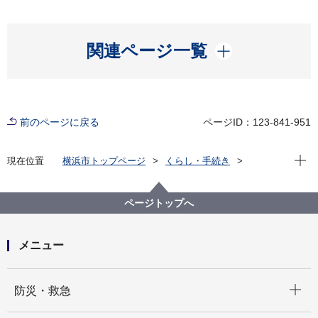
開く
関連ページ一覧
前のページに戻る
ページID：123-841-951
現在位
現在位置
横浜市トップページ
くらし・手続き
住まい・暮らし
住宅
ヨコハマ分譲マンションポータル
LINE配信情報
ページトップへ
【コラム】マンション大規模修繕費用の高騰、その背
景と管理組合が取るべき対策
メニュー
開く
防災・救急