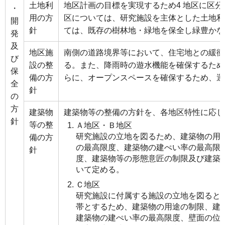
土地利
地区計画の目標を実現するため4 地区に区
・
用の方
区については、研究施設を主体とした土地利
開
針
ては、既存の樹林地・緑地を保全し緑豊かな
発
及
地区施
南側の道路境界等において、住宅地との緩衝
び
設の整
る。また、降雨時の遊水機能を確保するため
保
備の方
らに、オープンスペースを確保するため、運
全
針
の
方
建築物
建築物等の整備の方針を、各地区特性に応じ
針
等の整
Ａ地区・Ｂ地区
研究施設の立地を図るため、建築物の用
備の方
の最高限度、建築物の建ぺい率の最高限
針
度、建築物等の形態意匠の制限及び建築
いて定める。
Ｃ地区
研究施設に付属する施設の立地を図ると
帯とするため、建築物の用途の制限、建
建築物の建ぺい率の最高限度、壁面の位