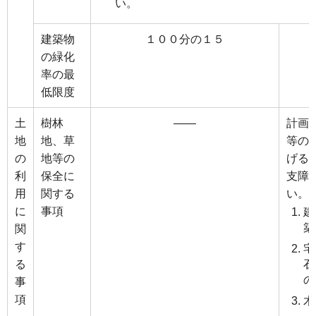
い。
建築物
１００分の１５
の緑化
率の最
低限度
土
樹林
――
計画
地
地、草
等の
の
地等の
げる
利
保全に
支障
用
関する
い。
に
事項
建
築
関
す
宅
る
石
の
事
項
木