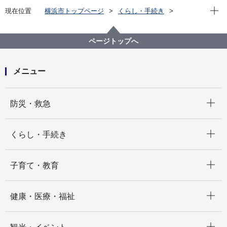
現在位
現在位置
横浜市トップページ
くらし・手続き
まちづくり・環境
都市整備
地区計画・建築協定等
地区計画
各区の地区計画
青葉区
C-086:青葉鴨志田地区
ページトップへ
メニュー
開く
防災・救急
開く
くらし・手続き
開く
子育て・教育
開く
健康・医療・福祉
開く