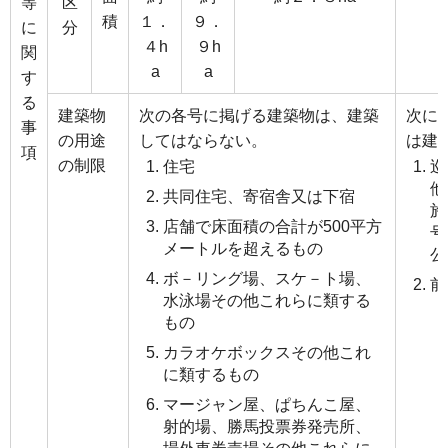
等
区
積
１．
９．
に
分
４h
９h
関
a
a
す
る
建築物
次の各号に掲げる建築物は、建築
次に
事
の用途
してはならない。
は建
項
の制限
住宅
巡
他
共同住宅、寄宿舎又は下宿
施
店舗で床面積の合計が500平方
号
メートルを超えるもの
公
ボ－リング場、スケ－ト場、
前
水泳場その他これらに類する
もの
カラオケボックスその他これ
に類するもの
マージャン屋、ぱちんこ屋、
射的場、勝馬投票券発売所、