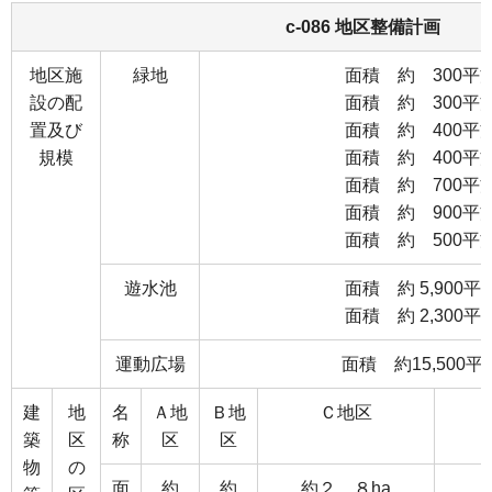
c-086 地区整備計画
地区施
緑地
面積 約 300平
設の配
面積 約 300平
置及び
面積 約 400平
規模
面積 約 400平
面積 約 700平
面積 約 900平
面積 約 500平
遊水池
面積 約 5,900
面積 約 2,300
運動広場
面積 約15,500
建
地
名
Ａ地
Ｂ地
Ｃ地区
築
区
称
区
区
物
の
面
約
約
約２．８ha