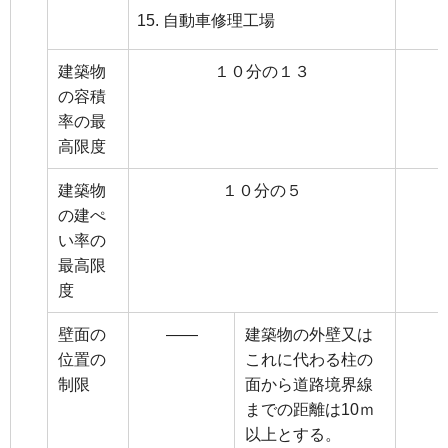
自動車修理工場
建築物
１０分の１３
の容積
率の最
高限度
建築物
１０分の５
の建ぺ
い率の
最高限
度
壁面の
――
建築物の外壁又は
位置の
これに代わる柱の
制限
面から道路境界線
までの距離は10ｍ
以上とする。