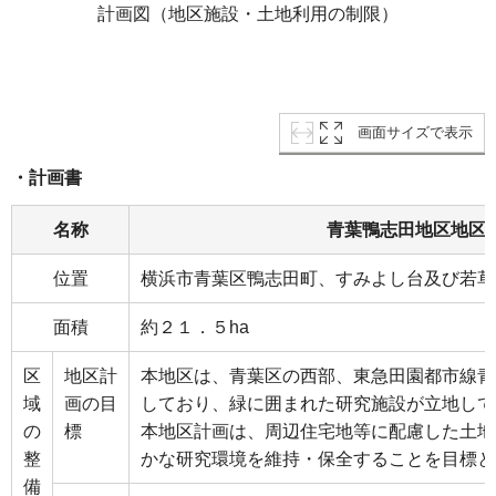
計画図（地区施設・土地利用の制限）
画面サイズで表示
・計画書
名称
青葉鴨志田地区地区
位置
横浜市青葉区鴨志田町、すみよし台及び若草
面積
約２１．５ha
区
地区計
本地区は、青葉区の西部、東急田園都市線青
域
画の目
しており、緑に囲まれた研究施設が立地して
の
標
本地区計画は、周辺住宅地等に配慮した土地
整
かな研究環境を維持・保全することを目標と
備