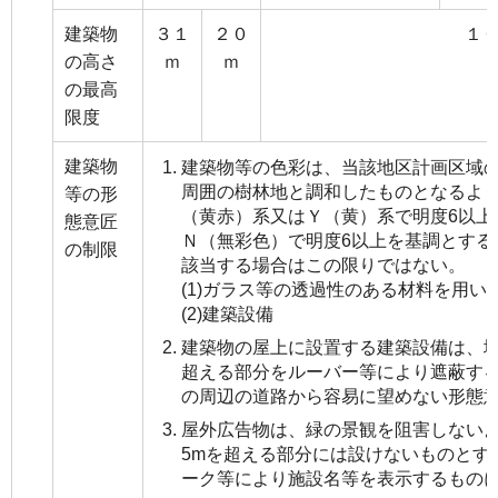
建築物
３１
２０
１
の高さ
ｍ
ｍ
の最高
限度
建築物
建築物等の色彩は、当該地区計画区域
周囲の樹林地と調和したものとなるよ
等の形
（黄赤）系又はＹ（黄）系で明度6以上
態意匠
Ｎ（無彩色）で明度6以上を基調とする
の制限
該当する場合はこの限りではない。
(1)ガラス等の透過性のある材料を用い
(2)建築設備
建築物の屋上に設置する建築設備は、地
超える部分をルーバー等により遮蔽す
の周辺の道路から容易に望めない形態
屋外広告物は、緑の景観を阻害しないよ
5mを超える部分には設けないものとす
ーク等により施設名等を表示するもの