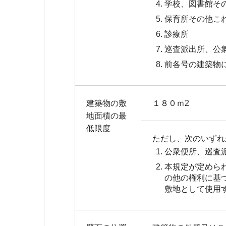
学校、図書館そ
保育所その他こ
診療所
巡査派出所、公
前各号の建築物
建築物の敷
１８０ｍ2
地面積の最
低限度
ただし、次のいずれ
公衆便所、巡査
本規定が定めら
の他の権利に基
敷地として使用