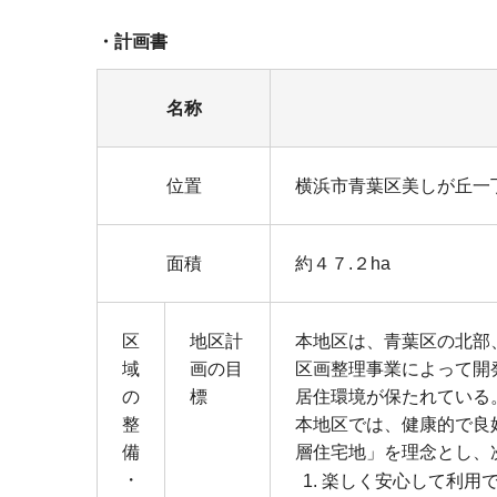
・計画書
名称
位置
横浜市青葉区美しが丘一
面積
約４７.２ha
区
地区計
本地区は、青葉区の北部
域
画の目
区画整理事業によって開
の
標
居住環境が保たれている
整
本地区では、健康的で良
備
層住宅地」を理念とし、
・
楽しく安心して利用