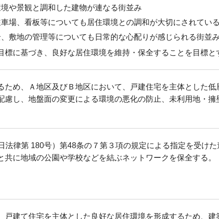
環境や景観と調和した建物が連なる街並み
駐車場、看板等についても居住環境との調和が大切にされてい
全、敷地の管理等についても日常的な心配りが感じられる街並
目標に基づき、良好な居住環境を維持・保全することを目標と
るため、Ａ地区及びＢ地区において、戸建住宅を主体とした低
配慮し、地盤面の変更による環境の悪化の防止、未利用地・擁
10日法律第 180号）第48条の７第３項の規定による指定を受
と共に地域の公園や学校などを結ぶネットワークを保全する。
、戸建て住宅を主体とした良好な居住環境を形成するため、建