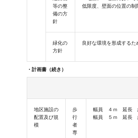
等の整
低限度、壁面の位置の制
備の方
針
緑化の
良好な環境を形成するた
方針
・計画書（続き）
地区施設の
歩
幅員 ４ｍ 延長 約
配置及び規
行
幅員 ５ｍ 延長 約
模
者
専