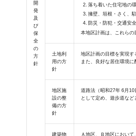
開
落ち着いた住宅地の
発
擁壁、垣根・さく、
及
防災・防犯・交通安
び
本地区計画は、これらの
保
全
の
土地利
地区計画の目標を実現す
方
用の方
また、良好な居住環境に
針
針
地区施
道路法（昭和27年 6月
設の整
として定め、遊歩道など
備の方
針
建築物
Ａ地区、Ｂ地区において