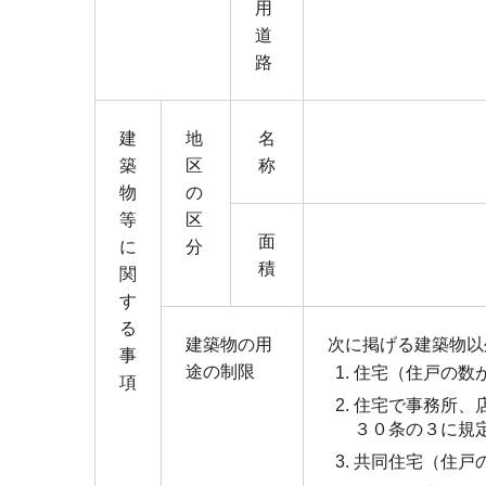
用
道
路
建
地
名
築
区
称
物
の
等
区
面
に
分
積
関
す
る
建築物の用
次に掲げる建築物以
事
途の制限
住宅（住戸の数
項
住宅で事務所、
３０条の３に規
共同住宅（住戸