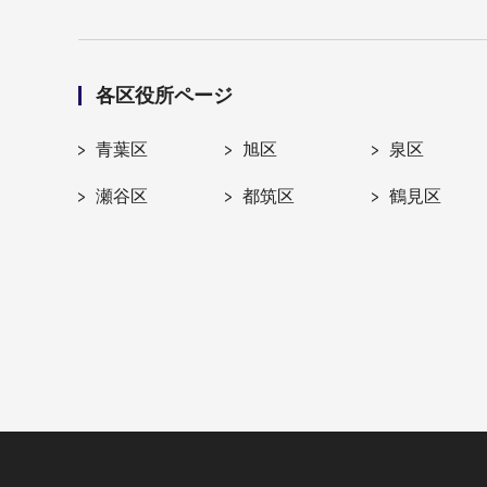
各区役所ページ
青葉区
旭区
泉区
瀬谷区
都筑区
鶴見区