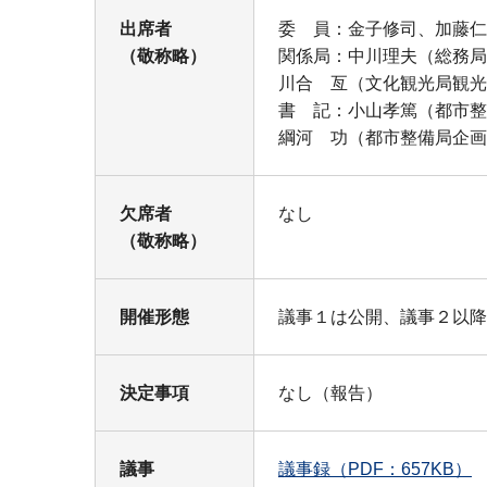
出席者
委 員：金子修司、加藤仁
（敬称略）
関係局：中川理夫（総務局
川合 亙（文化観光局観光
書 記：小山孝篤（都市整
綱河 功（都市整備局企画
欠席者
なし
（敬称略）
開催形態
議事１は公開、議事２以降
決定事項
なし（報告）
議事
議事録（PDF：657KB）