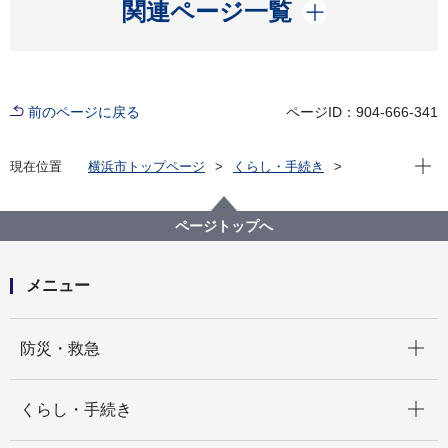
開く
関連ページ一覧
前のページに戻る
ページID：904-666-341
現在位
現在位置
横浜市トップページ
くらし・手続き
まちづくり・環境
都市整備
都市デザイン
横浜市都市美対策審議会
過去の開催状況
横浜市都市美対策審議会 景観審査部会の議事録
ページトップへ
第41回横浜市都市美対策審議会景観審査部会議事録
（平成30年１月30日開催）
メニュー
開く
防災・救急
開く
くらし・手続き