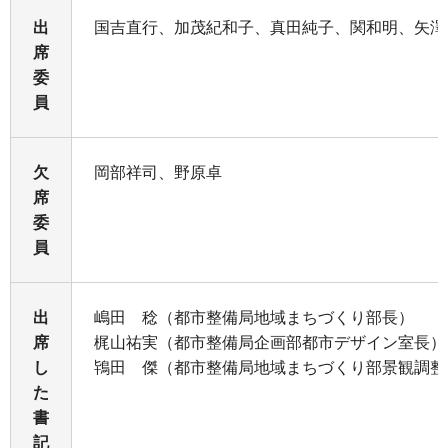
出
国吉直行、加茂紀和子、真田純子、関和明、矢澤
席
委
員
欠
岡部祥司、野原卓
席
委
員
出
嶋田 稔（都市整備局地域まちづくり部長）
席
梶山祐実（都市整備局企画部都市デザイン室長）
し
鴇田 傑（都市整備局地域まちづくり部景観調整
た
書
記