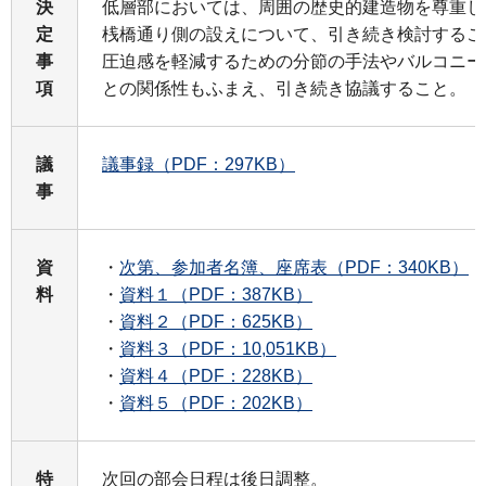
決
低層部においては、周囲の歴史的建造物を尊重し
定
桟橋通り側の設えについて、引き続き検討するこ
事
圧迫感を軽減するための分節の手法やバルコニー
項
との関係性もふまえ、引き続き協議すること。
議
議事録（PDF：297KB）
事
資
・
次第、参加者名簿、座席表（PDF：340KB）
料
・
資料１（PDF：387KB）
・
資料２（PDF：625KB）
・
資料３（PDF：10,051KB）
・
資料４（PDF：228KB）
・
資料５（PDF：202KB）
特
次回の部会日程は後日調整。