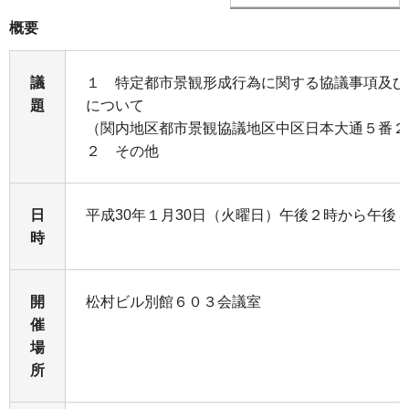
概要
議
１ 特定都市景観形成行為に関する協議事項及び
題
について
（関内地区都市景観協議地区中区日本大通５番２
２ その他
日
平成30年１月30日（火曜日）午後２時から午後４
時
開
松村ビル別館６０３会議室
催
場
所