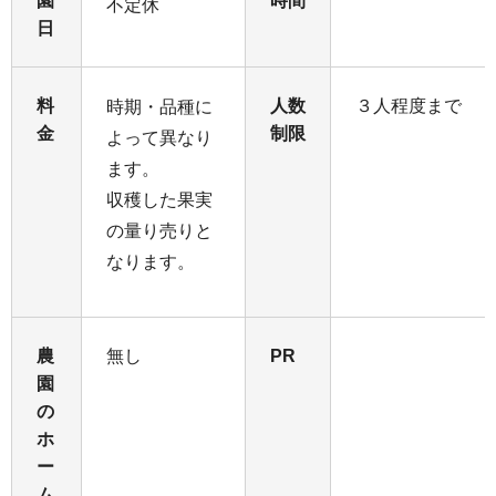
園
時間
不定休
日
料
人数
３人程度まで
時期・品種に
金
制限
よって異なり
ます。
収穫した果実
の量り売りと
なります。
農
無し
PR
園
の
ホ
ー
ム