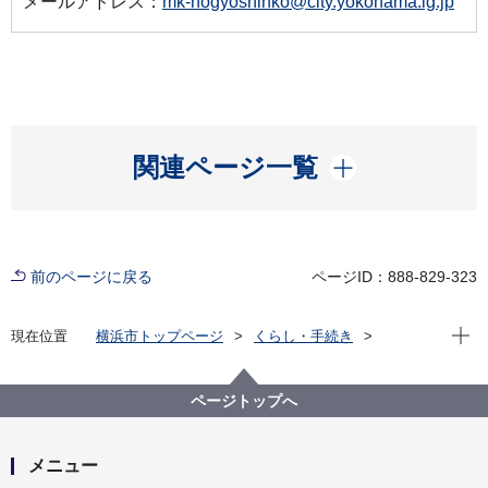
メールアドレス：
mk-nogyoshinko@city.yokohama.lg.jp
開く
関連ページ一覧
前のページに戻る
ページID：888-829-323
現在位
現在位置
横浜市トップページ
くらし・手続き
まちづくり・環境
農地・農作物
横浜で農業・農体験「ふれる・親しむ」
収穫体験農園（もぎとりなど）
ページトップへ
収穫体験農園名一覧
横浜みどりアップ事業－収穫体験農園 マルヤ果樹園
メニュー