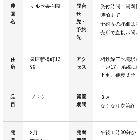
農
マルヤ果樹園
問合
受付時間：開園日
園
せ
時頃まで
名
先・
予約等の詳細は
予約
売所で直接お問
先
住
泉区新橋町13
アク
相鉄線三ツ境駅
所
99
セス
「戸17」系統に
下車、徒歩３分
品
開園
ブドウ
８月
目
期間
なくなり次第終
開
開園
午後１時30分か
8月