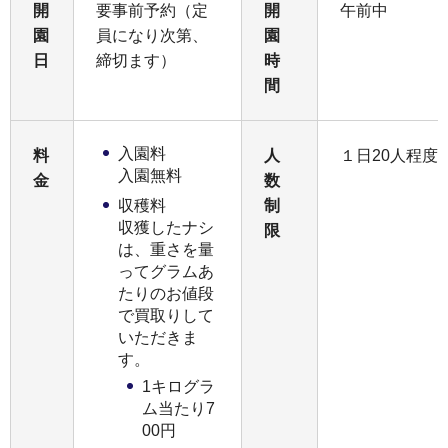
開
要事前予約（定
開
午前中
園
員になり次第、
園
日
締切ます）
時
間
入園料
料
人
１日20人程度
入園無料
金
数
収穫料
制
収獲したナシ
限
は、重さを量
ってグラムあ
たりのお値段
で買取りして
いただきま
す。
1キログラ
ム当たり7
00円