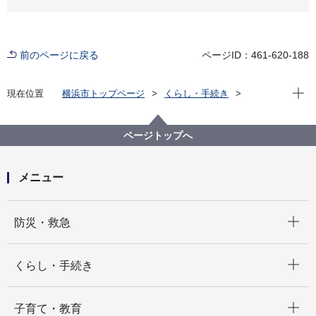
前のページに戻る
ページID：461-620-188
現在位
現在位置
横浜市トップページ
くらし・手続き
まちづくり・環境
農地・農作物
横浜で農業・農体験「ふれる・親しむ」
収穫体験農園（もぎとりなど）
ページトップへ
収穫体験農園名一覧
横浜みどりアップ事業－収穫体験農園 山下園
メニュー
開く
防災・救急
開く
くらし・手続き
開く
子育て・教育