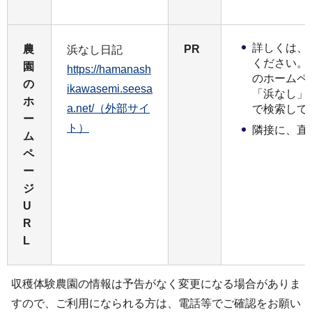
詳しくは、
農
PR
浜なし日記
ください。
園
https://hamanash
のホームペ
の
ikawasemi.seesa
「浜なし」
ホ
a.net/（外部サイ
で検索して
ー
ト）
隣接に、直
ム
ペ
ー
ジ
U
R
L
収穫体験農園の情報は予告がなく変更になる場合がありま
すので、ご利用になられる方は、電話等でご確認をお願い