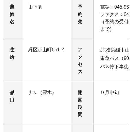
農
山下園
予
電話：045-931
園
約
ファクス：045-9
名
先
（予約の受付
まで）
住
緑区小山町651-2
ア
JR横浜線中山
所
ク
東急バス（90
セ
バス停下車徒
ス
品
ナシ（豊水）
開
９月中旬
目
園
期
間