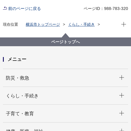
前のページに戻る
ページID：988-783-320
現在位
現在位置
横浜市トップページ
くらし・手続き
まちづくり・環境
農地・農作物
横浜で農業・農体験「ふれる・親しむ」
収穫体験農園（もぎとりなど）
ページトップへ
収穫体験農園名一覧
横浜みどりアップ事業－収穫体験農園 丸伝農園
メニュー
開く
防災・救急
開く
くらし・手続き
開く
子育て・教育
開く