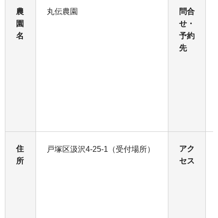
農
丸伝農園
問合
園
せ・
名
予約
先
住
アク
戸塚区汲沢4-25-1（受付場所）
所
セス