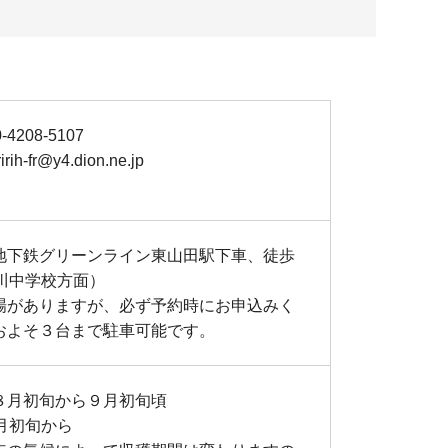
4208-5107
ih-fr@y4.dion.ne.jp
地下鉄グリーンライン東山田駅下車、徒歩
中川中学校方面）
場がありますが、必ず予約時にお申込みく
およそ３台まで駐車可能です。
８月初旬から９月初旬頃
月初旬から