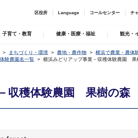
区役所
Language
コールセンター
チ
子育て・教育
健康・医療・福祉
観光・
まちづくり・環境
農地・農作物
横浜で農業・農体
体験農園名一覧
横浜みどりアップ事業－収穫体験農園 果樹の森 f
体験農園 果樹の森 fruit