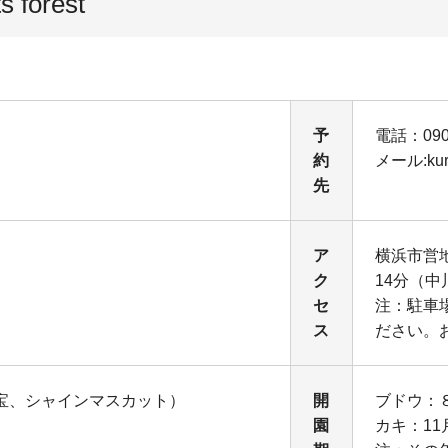
orest
予
電話：090-
約
メール:kurir
先
ア
横浜市営
ク
14分（
セ
注：駐車
ス
ださい。
宝、シャインマスカット）
開
ブドウ：
）
園
カキ：11