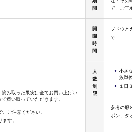
期
注：その
間
で、ご了
開
ブドウと
園
で
時
間
小さ
人
族単
数
制
１日
、摘み取った果実は全てお買い上げい
限
位で買い取っていただきます。
参考の服
で、ご注意ください。
ボン、タ
ります。