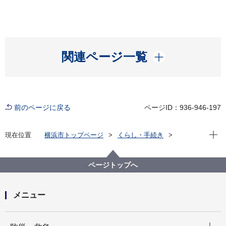
開く
関連ページ一覧
前のページに戻る
ページID：936-946-197
現在位
現在位置
横浜市トップページ
くらし・手続き
まちづくり・環境
農地・農作物
横浜で農業・農体験「ふれる・親しむ」
収穫体験農園（もぎとりなど）
ページトップへ
収穫体験農園名一覧
横浜みどりアップ事業－収穫体験農園 折本園
メニュー
開く