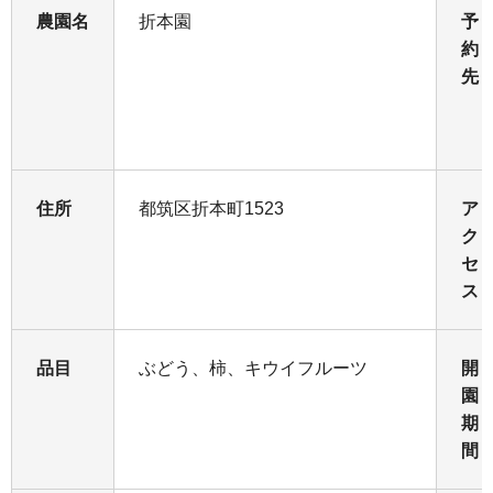
農園名
折本園
予
約
先
住所
都筑区折本町1523
ア
ク
セ
ス
品目
ぶどう、柿、キウイフルーツ
開
園
期
間