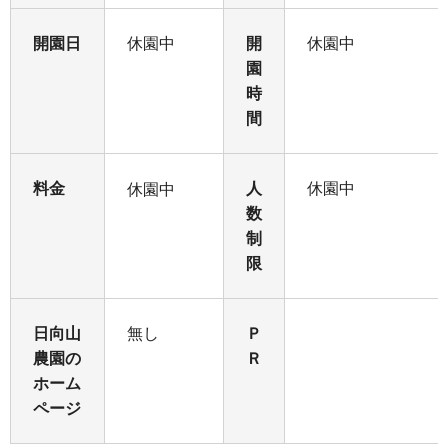
開園日
休園中
開
休園中
園
時
間
料金
人
休園中
休園中
数
制
限
日向山
無し
Ｐ
農園の
Ｒ
ホーム
ページ