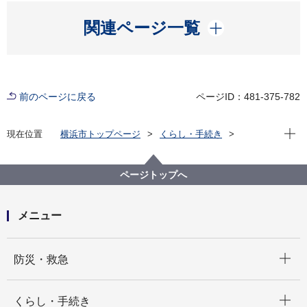
開く
関連ページ一覧
前のページに戻る
ページID：481-375-782
現在位
現在位置
横浜市トップページ
くらし・手続き
まちづくり・環境
農地・農作物
横浜で農業・農体験「ふれる・親しむ」
収穫体験農園（もぎとりなど）
ページトップへ
収穫体験農園名一覧
横浜みどりアップ事業－収穫体験農園 日向山農園
（ひなたやまのうえん）
メニュー
開く
防災・救急
開く
くらし・手続き