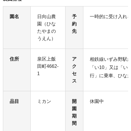
園名
日向山農
予
一時的に受け入れ
園（ひな
約
たやまの
先
うえん）
住所
泉区上飯
ア
相鉄線いずみ野駅
田町4662-
ク
「い10」又は「い
1
セ
行」に乗車、ひな
ス
品目
ミカン
開
休園中
園
期
間