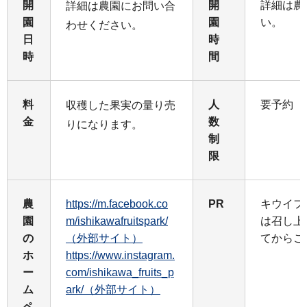
開
開
詳細は農
詳細は農園にお問い合
園
園
い。
わせください。
日
時
時
間
料
人
要予約
収穫した果実の量り売
金
数
りになります。
制
限
農
https://m.facebook.co
PR
キウイフ
園
m/ishikawafruitspark/
は召し上
の
（外部サイト）
てからご
ホ
https://www.instagram.
ー
com/ishikawa_fruits_p
ム
ark/（外部サイト）
ペ