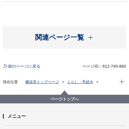
開く
関連ページ一覧
前のページに戻る
ページID：812-749-860
現在位
現在位置
横浜市トップページ
くらし・手続き
まちづくり・環境
農地・農作物
横浜で農業・農体験「ふれる・親しむ」
収穫体験農園（もぎとりなど）
ページトップへ
収穫体験農園名一覧
横浜みどりアップ事業－収穫体験農園 石川果樹園
メニュー