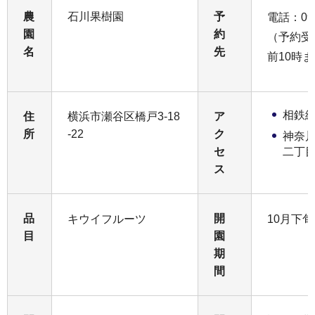
農
石川果樹園
予
電話：090
園
約
（予約受
名
先
前10時
相鉄線
住
横浜市瀬谷区橋戸3-18
ア
所
-22
ク
神奈
セ
二丁
ス
品
開
キウイフルーツ
10月下
目
園
期
間