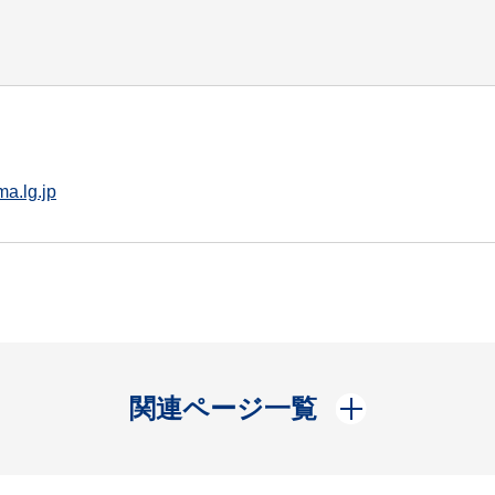
a.lg.jp
開く
関連ページ一覧