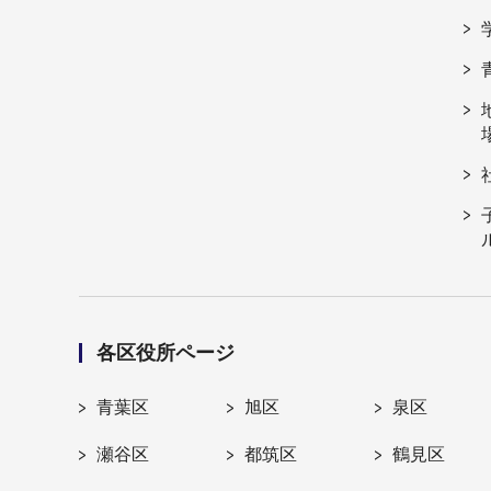
各区役所ページ
青葉区
旭区
泉区
瀬谷区
都筑区
鶴見区