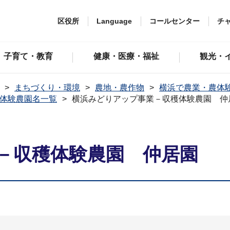
区役所
Language
コールセンター
チ
子育て・教育
健康・医療・福祉
観光・
まちづくり・環境
農地・農作物
横浜で農業・農体
体験農園名一覧
横浜みどりアップ事業－収穫体験農園 仲
－収穫体験農園 仲居園