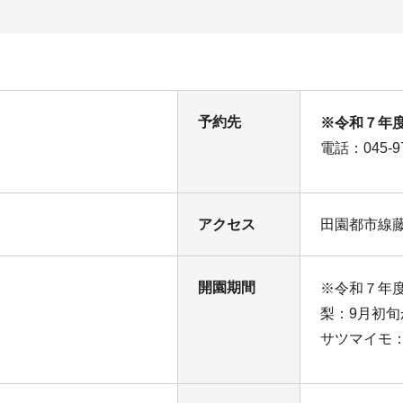
予約先
※令和７年
電話：045-97
アクセス
田園都市線藤
開園期間
※令和７年
梨：9月初旬
サツマイモ：