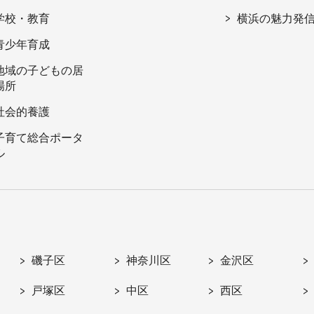
学校・教育
横浜の魅力発
青少年育成
地域の子どもの居
場所
社会的養護
子育て総合ポータ
ル
磯子区
神奈川区
金沢区
戸塚区
中区
西区