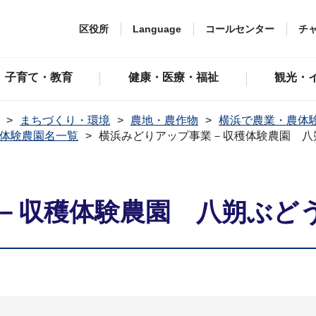
区役所
Language
コールセンター
チ
子育て・教育
健康・医療・福祉
観光・
まちづくり・環境
農地・農作物
横浜で農業・農体
体験農園名一覧
横浜みどりアップ事業－収穫体験農園 八
－収穫体験農園 八朔ぶど