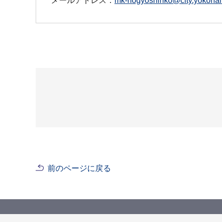
メールアドレス：
mk-nogyoshinko@city.yokoham
前のページに戻る