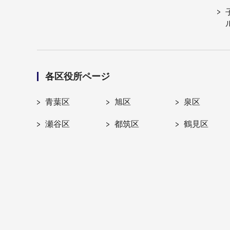
各区役所ページ
青葉区
旭区
泉区
瀬谷区
都筑区
鶴見区