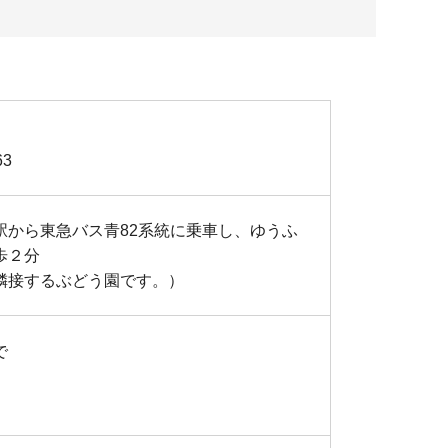
63
駅から東急バス青82系統に乗車し、ゆうふ
歩２分
隣接するぶどう園です。）
で
）