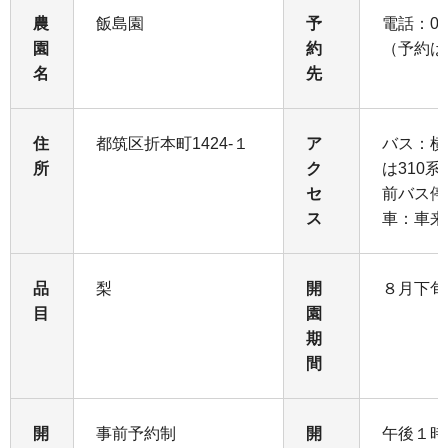
農
飯島園
予
電話：045
園
約
（予約は
名
先
住
都筑区折本町1424-１
ア
バス：横
所
ク
は310
セ
前バス停
ス
車：車来
品
梨
開
８月下旬
目
園
期
間
開
事前予約制
開
午後１時