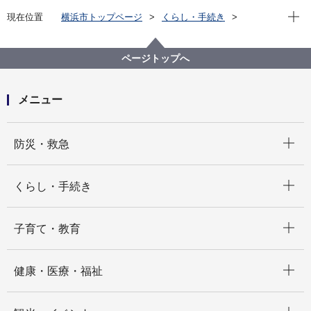
現在位
現在位置
横浜市トップページ
くらし・手続き
まちづくり・環境
農地・農作物
横浜で農業・農体験「ふれる・親しむ」
収穫体験農園（もぎとりなど）
ページトップへ
収穫体験農園名一覧
横浜みどりアップ事業－収穫体験農園 飯島園
メニュー
開く
防災・救急
開く
くらし・手続き
開く
子育て・教育
開く
健康・医療・福祉
開く