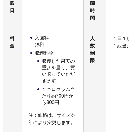
園
園
日
時
間
入園料
料
人
１日１組
無料
金
数
１組当た
収穫料金
制
限
収穫した果実の
重さを量り、買
い取っていただ
きます。
１キログラム当
たり約700円か
ら800円
注：価格は、サイズや
年により変更します。