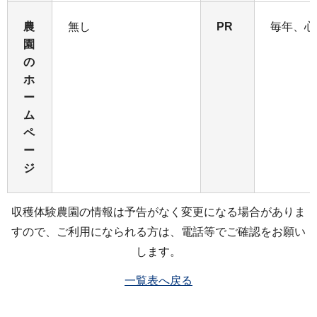
農
無し
PR
毎年、心
園
の
ホ
ー
ム
ペ
ー
ジ
収穫体験農園の情報は予告がなく変更になる場合がありま
すので、ご利用になられる方は、電話等でご確認をお願い
します。
一覧表へ戻る