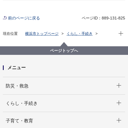
前のページに戻る
ページID：889-131-825
現在位
現在位置
横浜市トップページ
くらし・手続き
まちづくり・環境
農地・農作物
横浜で農業・農体験「ふれる・親しむ」
収穫体験農園（もぎとりなど）
ページトップへ
収穫体験農園名一覧
横浜みどりアップ事業－収穫体験農園 マルイファー
ム
メニュー
開く
防災・救急
開く
くらし・手続き
開く
子育て・教育