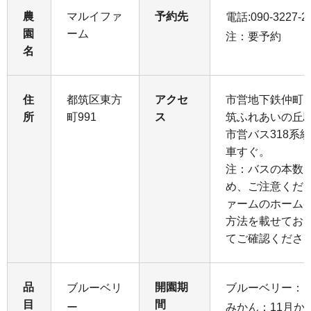
農
マルイファ
予約先
電話:090-3227-2
園
ーム
注：要予約
名
住
都筑区東方
アクセ
市営地下鉄仲町
所
町991
ス
筑ふれあいの丘
市営バス318系
車すぐ。
注：バスの本数
め、ご注意くだ
ァームのホーム
方法を載せてお
てご確認くださ
品
開園期
ブルーベリ
ブルーベリー：
目
間
ー
みかん：11月か