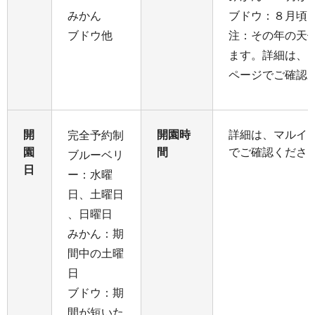
みかん
ブドウ：８月頃
ブドウ他
注：その年の天
ます。詳細は、
ページでご確認
開
開園時
詳細は、マルイ
完全予約制
園
間
でご確認くださ
ブルーベリ
日
ー：水曜
日、土曜日
、日曜日
みかん：期
間中の土曜
日
ブドウ：期
間が短いた