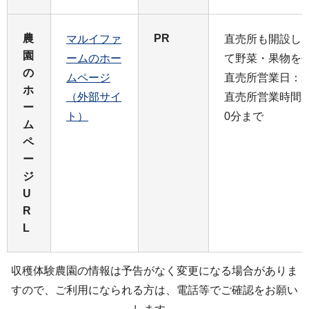
農
PR
マルイファ
直売所も開設し
園
ームのホー
て野菜・果物を
の
ムページ
直売所営業日：
ホ
（外部サイ
直売所営業時間
ー
ト）
0分まで
ム
ペ
ー
ジ
U
R
L
収穫体験農園の情報は予告がなく変更になる場合がありま
すので、ご利用になられる方は、電話等でご確認をお願い