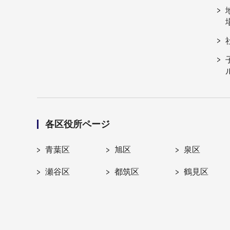
各区役所ページ
青葉区
旭区
泉区
瀬谷区
都筑区
鶴見区