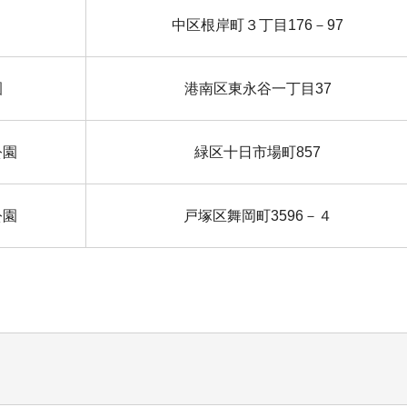
中区根岸町３丁目176－97
園
港南区東永谷一丁目37
公園
緑区十日市場町857
公園
戸塚区舞岡町3596－４