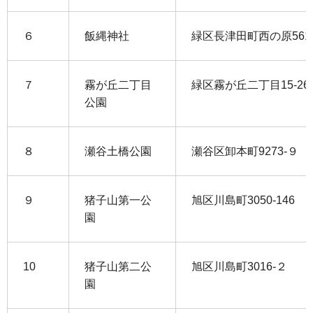
６
飯縄神社
緑区長津田町西の原561
７
霧が丘二丁目
緑区霧が丘二丁目15-26
公園
８
瀬谷土橋公園
瀬谷区卸本町9273-９
９
猪子山第一公
旭区川島町3050-146
園
10
猪子山第二公
旭区川島町3016-２
園