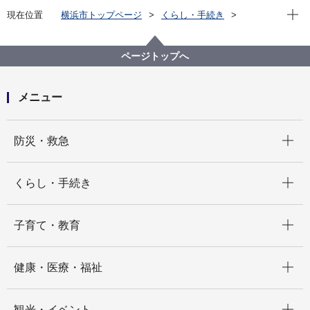
現在位
現在位置
横浜市トップページ
くらし・手続き
まちづくり・環境
環境保全
調査・観測
ダイオキシン類
土壌中のダイオキシン類調査結果
ページトップへ
土壌中のダイオキシン類調査結果（平成17年度）
メニュー
開く
防災・救急
開く
くらし・手続き
開く
子育て・教育
開く
健康・医療・福祉
開く
観光・イベント