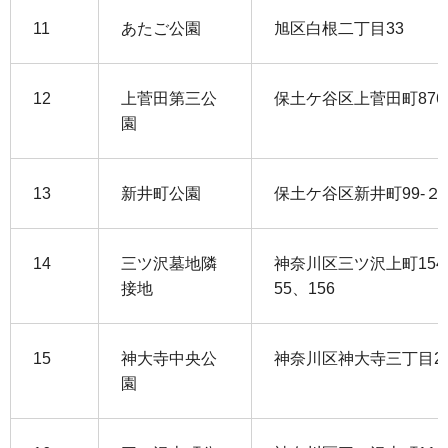
11
あたご公園
旭区白根二丁目33
12
上菅田第三公
保土ケ谷区上菅田町876-
園
13
新井町公園
保土ケ谷区新井町99-２
14
三ツ沢墓地隣
神奈川区三ツ沢上町154
接地
55、156
15
神大寺中央公
神奈川区神大寺三丁目2
園