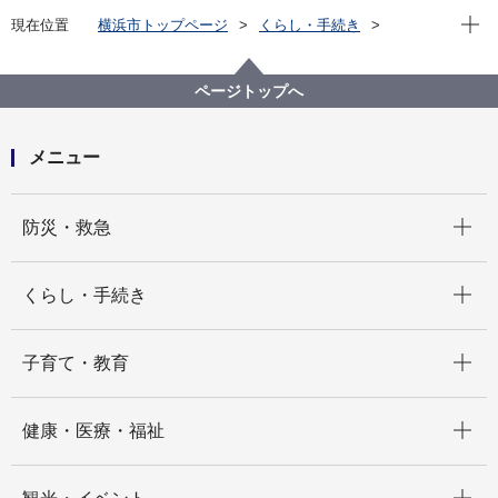
現在位
現在位置
横浜市トップページ
くらし・手続き
まちづくり・環境
環境保全
調査・観測
ダイオキシン類
土壌中のダイオキシン類調査結果
ページトップへ
土壌中のダイオキシン類調査結果（平成25年度）
メニュー
開く
防災・救急
開く
くらし・手続き
開く
子育て・教育
開く
健康・医療・福祉
開く