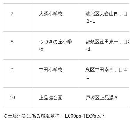
７
大綱小学校
港北区大倉山四丁目
２-１
８
つづきの丘小学
都筑区荏田東一丁目2
校
-１
９
中田小学校
泉区中田南四丁目４-
１
10
上品濃公園
戸塚区上品濃６
※土壌汚染に係る環境基準：1,000pg-TEQ/g以下