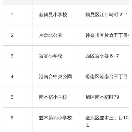
１
新鶴見小学校
鶴見区江ケ崎町２-１
２
片倉北公園
神奈川区片倉五丁目4
３
宮谷小学校
西区宮ケ谷６-７
４
港南台中央公園
港南区港南台三丁目
５
南本宿小学校
旭区南本宿町79
６
並木第四小学校
金沢区並木三丁目10-
１