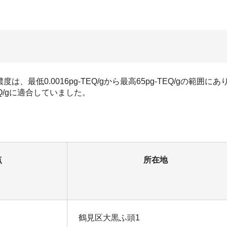
最低0.0016pg-TEQ/gから最高65pg-TEQ/gの範囲にあ
EQ/gに適合していました。
点
所在地
鶴見区大黒ふ頭1