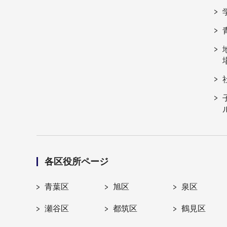
各区役所ページ
青葉区
旭区
泉区
瀬谷区
都筑区
鶴見区