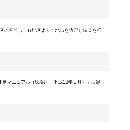
地区に区分し、各地区より１地点を選定し調査を行
定マニュアル（環境庁：平成12年１月）」に従っ