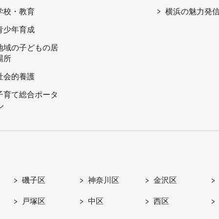
学校・教育
横浜の魅力発
青少年育成
地域の子どもの居
場所
社会的養護
子育て総合ポータ
ル
磯子区
神奈川区
金沢区
戸塚区
中区
西区