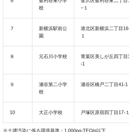
６
釜利谷東小学
金沢区釜利谷東二丁目1
校
−１
７
新横浜駅前公
港北区新横浜二丁目16-
園
１
８
元石川小学校
青葉区美しが丘四丁目3
-1
９
瀬谷第二小学
瀬谷区橋戸二丁目41-1
校
10
大正小学校
戸塚区原宿四丁目17-１
※土壌汚染に係る環境基準：1,000pg-TEQ/g以下