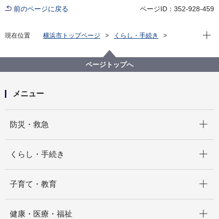
前のページに戻る
ページID：352-928-459
現在位
現在位置
横浜市トップページ
くらし・手続き
まちづくり・環境
環境保全
調査・観測
ダイオキシン類
土壌中のダイオキシン類調査結果
ページトップへ
土壌中のダイオキシン類調査結果（平成29年度）
メニュー
開く
防災・救急
開く
くらし・手続き
開く
子育て・教育
開く
健康・医療・福祉