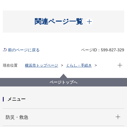
開く
関連ページ一覧
前のページに戻る
ページID：599-827-329
現在位
現在位置
横浜市トップページ
くらし・手続き
まちづくり・環境
道路
企画・計画等
バリアフリー基本構想
各地区のバリアフリー基本構想（概要版）
ページトップへ
踊場駅周辺地区バリアフリー基本構想（テキスト版）
メニュー
開く
防災・救急