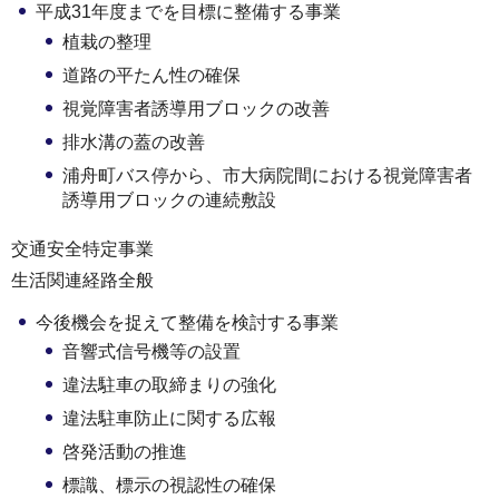
平成31年度までを目標に整備する事業
植栽の整理
道路の平たん性の確保
視覚障害者誘導用ブロックの改善
排水溝の蓋の改善
浦舟町バス停から、市大病院間における視覚障害者
誘導用ブロックの連続敷設
交通安全特定事業
生活関連経路全般
今後機会を捉えて整備を検討する事業
音響式信号機等の設置
違法駐車の取締まりの強化
違法駐車防止に関する広報
啓発活動の推進
標識、標示の視認性の確保