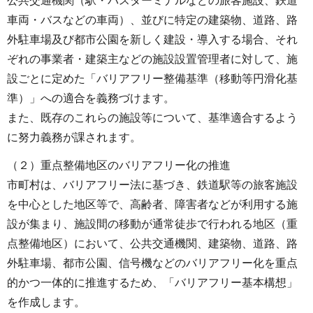
公共交通機関（駅・バスターミナルなどの旅客施設、鉄道
車両・バスなどの車両）、並びに特定の建築物、道路、路
外駐車場及び都市公園を新しく建設・導入する場合、それ
ぞれの事業者・建築主などの施設設置管理者に対して、施
設ごとに定めた「バリアフリー整備基準（移動等円滑化基
準）」への適合を義務づけます。
また、既存のこれらの施設等について、基準適合するよう
に努力義務が課されます。
（２）重点整備地区のバリアフリー化の推進
市町村は、バリアフリー法に基づき、鉄道駅等の旅客施設
を中心とした地区等で、高齢者、障害者などが利用する施
設が集まり、施設間の移動が通常徒歩で行われる地区（重
点整備地区）において、公共交通機関、建築物、道路、路
外駐車場、都市公園、信号機などのバリアフリー化を重点
的かつ一体的に推進するため、「バリアフリー基本構想」
を作成します。