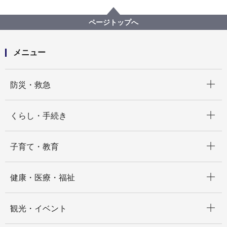
まちづくり・環境
道路
企画・計画等
バリアフリー基本構想
各地区のバリアフリー基本構想（概要版）
ページトップへ
阪東橋駅・黄金町駅周辺地区バリアフリー基本構想
（テキスト版）
メニュー
開く
防災・救急
開く
くらし・手続き
開く
子育て・教育
開く
健康・医療・福祉
開く
観光・イベント