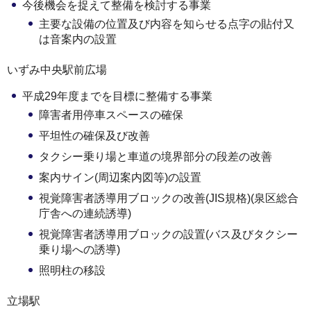
今後機会を捉えて整備を検討する事業
主要な設備の位置及び内容を知らせる点字の貼付又
は音案内の設置
いずみ中央駅前広場
平成29年度までを目標に整備する事業
障害者用停車スペースの確保
平坦性の確保及び改善
タクシー乗り場と車道の境界部分の段差の改善
案内サイン(周辺案内図等)の設置
視覚障害者誘導用ブロックの改善(JIS規格)(泉区総合
庁舎への連続誘導)
視覚障害者誘導用ブロックの設置(バス及びタクシー
乗り場への誘導)
照明柱の移設
立場駅