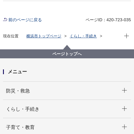
前のページに戻る
ページID：420-723-035
現在位
現在位置
横浜市トップページ
くらし・手続き
まちづくり・環境
道路
企画・計画等
バリアフリー基本構想
各地区のバリアフリー基本構想（概要版）
ページトップへ
いずみ中央駅・立場駅周辺地区バリアフリー基本構想
（テキスト版）
メニュー
開く
防災・救急
開く
くらし・手続き
開く
子育て・教育