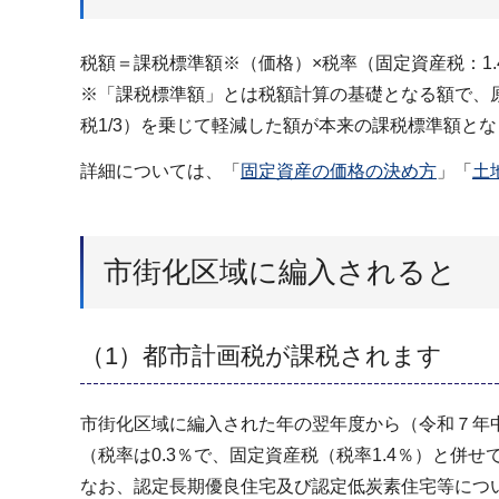
税額＝課税標準額※（価格）×税率（固定資産税：1.4
※「課税標準額」とは税額計算の基礎となる額で、原
税1/3）を乗じて軽減した額が本来の課税標準額と
詳細については、「
固定資産の価格の決め方
」「
土
市街化区域に編入されると
（1）都市計画税が課税されます
市街化区域に編入された年の翌年度から（令和７年
（税率は0.3％で、固定資産税（税率1.4％）と併
なお、認定長期優良住宅及び認定低炭素住宅等につ