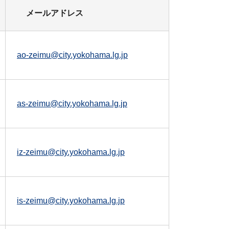
メールアドレス
ao-zeimu@city.yokohama.lg.jp
as-zeimu@city.yokohama.lg.jp
iz-zeimu@city.yokohama.lg.jp
is-zeimu@city.yokohama.lg.jp