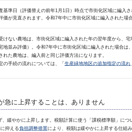
査基準日（評価替えの前年1月1日）時点で市街化区域に編入
評価が見直されます。令和7年中に市街化区域に編入された場
受けない農地は、市街化区域に編入された年の翌年度から、宅
宅地並み評価）。令和7年中に市街化区域に編入された場合は
された農地は、編入前と同じ評価方法になります。
定の手続の流れについては、「
生産緑地地区の追加指定の流れ
額が急に上昇することは、ありません
ず、緩やかに上昇します。税額計算に使う「課税標準額」につ
額に抑える
負担調整措置
により、税額は緩やかに上昇する仕組