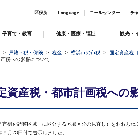
区役所
Language
コールセンター
チ
子育て・教育
健康・医療・福祉
観光・
戸籍・税・保険
税金
横浜市の市税
固定資産税
計画税への影響について
定資産税・都市計画税への
「市街化調整区域」に区分する区域区分の見直し）をおおむね
５月23日付で告示しました。