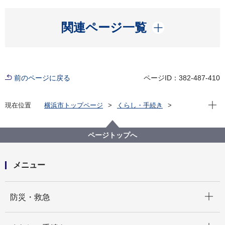
開く
関連ページ一覧
前のページに戻る
ページID：382-487-410
現在位
現在位置
横浜市トップページ
くらし・手続き
戸籍・税・保険
税金
横浜市の市税
固定資産税（土地・家屋）・都市計画税
固定資産税（土地・家屋）・都市計画税の証明・閲覧
ページトップへ
に関するお問合せ先一覧
メニュー
開く
防災・救急
開く