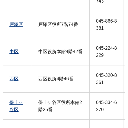
743
045-866-8
戸塚区
戸塚区役所7階74番
381
045-224-8
中区
中区役所本館4階42番
229
045-320-8
西区
西区役所4階46番
361
保土ケ
保土ケ谷区役所本館2
045-334-6
谷区
階25番
270