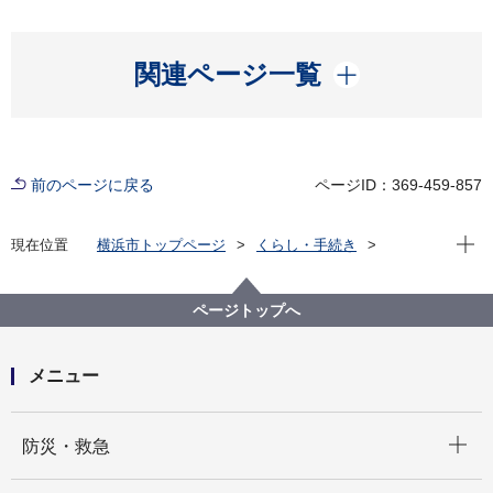
開く
関連ページ一覧
前のページに戻る
ページID：369-459-857
現在位
現在位置
横浜市トップページ
くらし・手続き
戸籍・税・保険
税金
お知らせ
令和７年３月28日発送の納付書付督促状の印字が不明
瞭な場合について
ページトップへ
メニュー
開く
防災・救急
開く