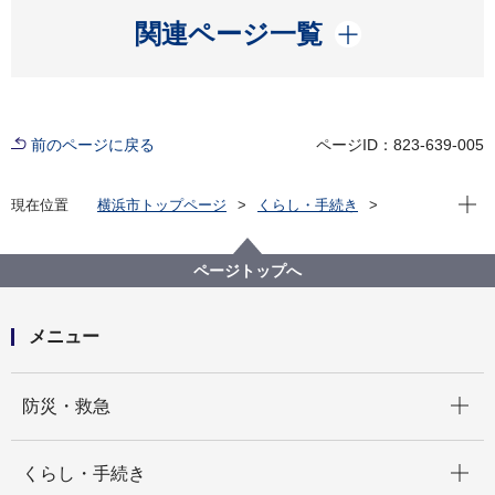
開く
関連ページ一覧
前のページに戻る
ページID：823-639-005
現在位
現在位置
横浜市トップページ
くらし・手続き
戸籍・税・保険
税金
お知らせ
市税口座振替の税目追加について
ページトップへ
メニュー
開く
防災・救急
開く
くらし・手続き