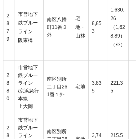
1,630.
市営地下
2
宅
26
南区八幡
鉄ブルー
8
8,85
町11番２
地・
（1,62
7
3
ライン
外
山林
8.89）
9
阪東橋
（※）
市営地下
2
鉄ブルー
南区別所
8
ライン
3,83
221.3
二丁目26
宅地
8
/京浜急行
5
5
1番１外
0
本線
上大岡
市営地下
2
鉄ブルー
南区別所
8
ライン
3,74
215.5