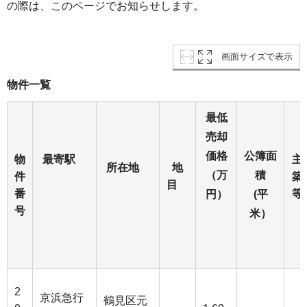
の際は、このページでお知らせします。
画面サイズで表示
物件一覧
最低
売却
価格
公簿面
物
最寄駅
主
所在地
地
（万
積
件
築
目
番
円）
(平
号
米）
2
京浜急行
鶴見区元