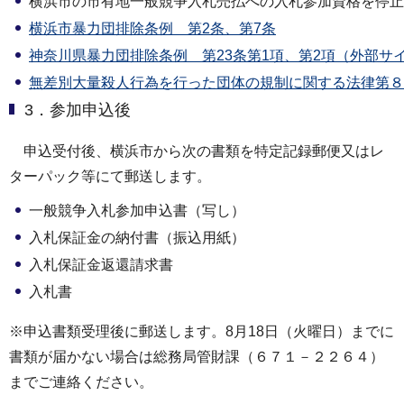
横浜市の市有地一般競争入札売払への入札参加資格を停止
横浜市暴力団排除条例 第2条、第7条
神奈川県暴力団排除条例 第23条第1項、第2項（外部サ
無差別大量殺人行為を行った団体の規制に関する法律第８
3．参加申込後
申込受付後、横浜市から次の書類を特定記録郵便又はレ
ターパック等にて郵送します。
一般競争入札参加申込書（写し）
入札保証金の納付書（振込用紙）
入札保証金返還請求書
入札書
※申込書類受理後に郵送します。8月18日（火曜日）までに
書類が届かない場合は総務局管財課（６７１－２２６４）
までご連絡ください。