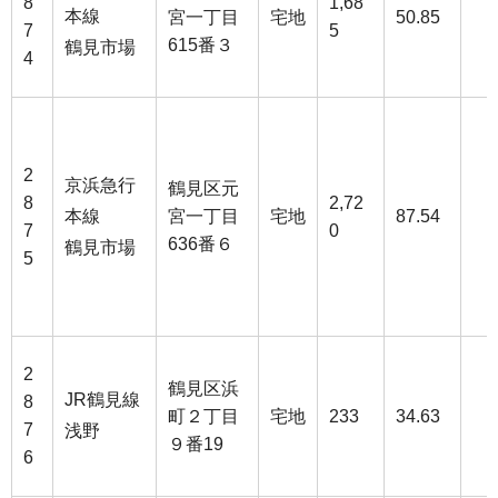
8
1,68
本線
宮一丁目
宅地
50.85
7
5
615番３
鶴見市場
4
2
京浜急行
鶴見区元
8
2,72
本線
宮一丁目
宅地
87.54
7
0
636番６
鶴見市場
5
2
鶴見区浜
JR鶴見線
8
町２丁目
宅地
233
34.63
7
浅野
９番19
6