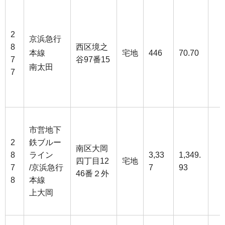
2
京浜急行
8
西区境之
本線
宅地
446
70.70
7
谷97番15
南太田
7
市営地下
2
鉄ブルー
南区大岡
8
ライン
3,33
1,349.
四丁目12
宅地
7
/京浜急行
7
93
46番２外
8
本線
上大岡