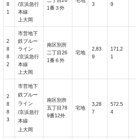
二丁目26
宅地
8
/京浜急行
3
9
1番３外
1
本線
上大岡
市営地下
2
鉄ブルー
南区別所
8
ライン
2,83
171.2
二丁目26
宅地
8
/京浜急行
9
1
1番６外
2
本線
上大岡
市営地下
鉄ブルー
2
南区別所
ライン
8
3,28
572.5
五丁目78
宅地
8
7
4
/京浜急行
9番12外
3
本線
上大岡