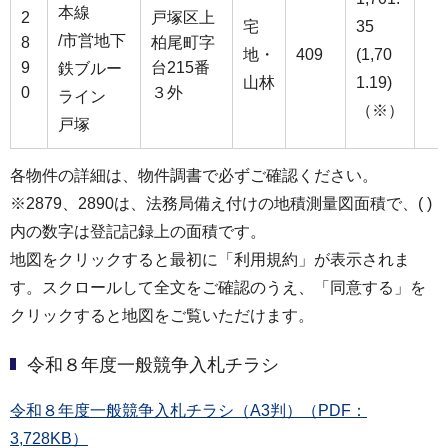
本線
2
戸塚区上
宅
35
/市営地下
8
柏尾町字
地・
409
(1,70
9
台215番
鉄ブルー
山林
1.19)
0
３外
ライン
（※）
戸塚
各物件の詳細は、物件調書で必ずご確認ください。
※2879、2890は、法務局備え付けの地積測量図面積で、( )
内の数字は登記記録上の面積です。
地図をクリックすると最初に「利用規約」が表示されま
す。スクロールして全文をご確認のうえ、「同意する」を
クリックすると地図をご覧いただけます。
令和８年度一般競争入札チラシ
令和８年度一般競争入札チラシ（A3判）（PDF：
3,728KB）