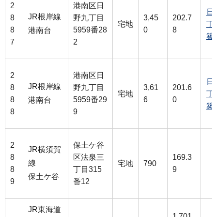
2
港南区日
日
JR根岸線
8
野九丁目
3,45
202.7
宅地
丁
8
5959番28
0
8
港南台
築
7
2
2
港南区日
日
JR根岸線
8
野九丁目
3,61
201.6
宅地
丁
8
5959番29
6
0
港南台
築
8
9
2
保土ケ谷
JR横須賀
8
区法泉三
169.3
線
宅地
790
8
丁目315
9
保土ケ谷
9
番12
JR東海道
1,701.