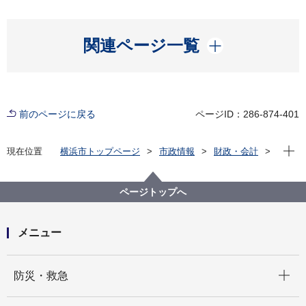
開く
関連ページ一覧
前のページに戻る
ページID：286-874-401
現在位
現在位置
横浜市トップページ
市政情報
財政・会計
ファシリティマネジメントの推進（市有地・公共施
設）
市有地ポータルサイト
ページトップへ
市有地を買いたい・借りたい・利用したい
市有地公募売却【買いたい】
一般競争入札
メニュー
開く
防災・救急
開く