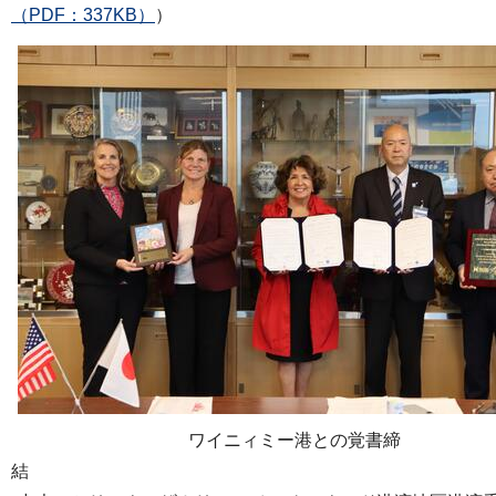
（PDF：337KB）
）
ワイニィミー港との覚書締