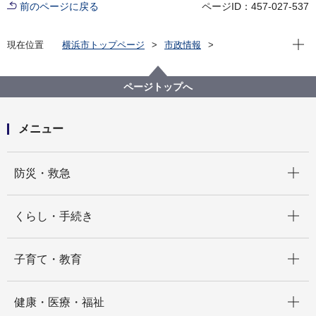
前のページに戻る
ページID：457-027-537
現在位
現在位置
横浜市トップページ
市政情報
横浜市について
横浜港について
港湾局基本情報
環境への取組
20240502 ワイニィミー港とグリーン・シッピング・コ
ページトップへ
リドーに関する覚書を締結
メニュー
開く
防災・救急
開く
くらし・手続き
開く
子育て・教育
開く
健康・医療・福祉