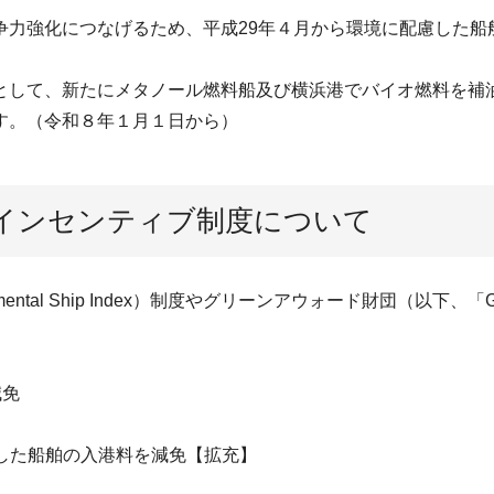
争力強化につなげるため、平成29年４月から環境に配慮した船
として、新たにメタノール燃料船及び横浜港でバイオ燃料を補
す。（令和８年１月１日から）
インセンティブ制度について
nmental Ship Index）制度やグリーンアウォード財団（
減免
油した船舶の入港料を減免【拡充】