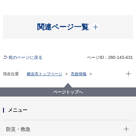
開く
関連ページ一覧
前のページに戻る
ページID：280-143-631
現在位
現在位置
横浜市トップページ
市政情報
横浜市について
横浜港について
港湾局基本情報
環境への取組
20240604 Japan Energy Summit等の国際会議に登壇
ページトップへ
メニュー
開く
防災・救急