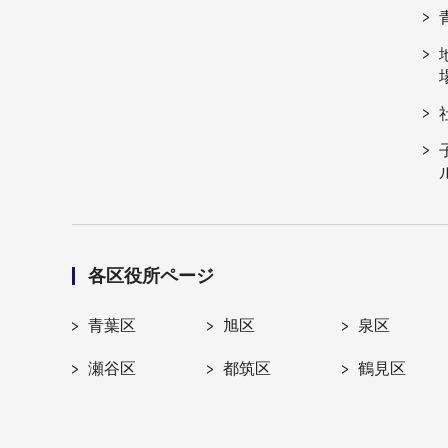
各区役所ページ
青葉区
旭区
泉区
瀬谷区
都筑区
鶴見区