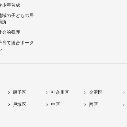
青少年育成
地域の子どもの居
場所
社会的養護
子育て総合ポータ
ル
磯子区
神奈川区
金沢区
戸塚区
中区
西区