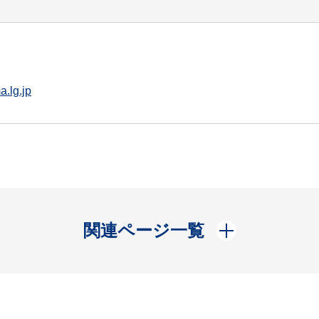
.lg.jp
開く
関連ページ一覧