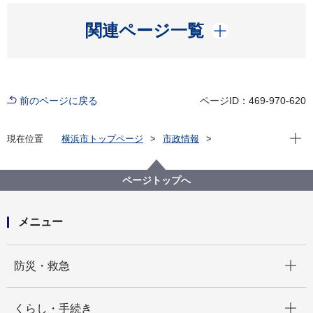
開く
関連ページ一覧
前のページに戻る
ページID：469-970-620
現在位
現在位置
横浜市トップページ
市政情報
横浜市について
横浜港について
港湾局基本情報
環境への取組
コンテナ専用はしけ輸送
ページトップへ
メニュー
開く
防災・救急
開く
くらし・手続き