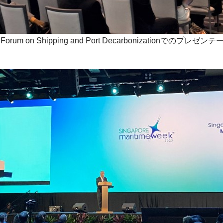
ia Forum on Shipping and Port Decarbonizationでのプ