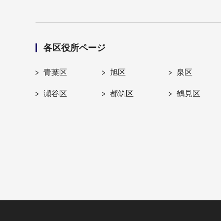
各区役所ページ
青葉区
旭区
泉区
瀬谷区
都筑区
鶴見区