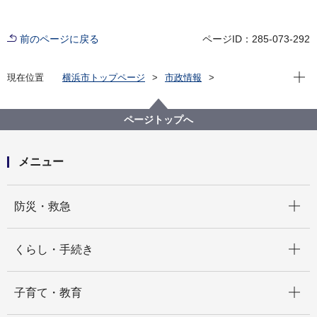
前のページに戻る
ページID：285-073-292
現在位
現在位置
横浜市トップページ
市政情報
横浜市について
横浜港について
港湾局基本情報
環境への取組
20260304 JSTさくらサイエンスプログラムとして国
ページトップへ
立高雄大学に講義を実施
メニュー
開く
防災・救急
開く
くらし・手続き
開く
子育て・教育