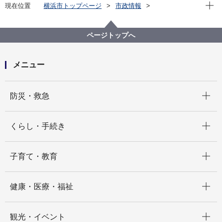
現在位
現在位置
横浜市トップページ
市政情報
横浜市について
横浜港について
港湾局基本情報
環境への取組
20250603 バンクーバー・フレーザーポートオーソリ
ページトップへ
ティー副局長が横浜港を訪問
メニュー
開く
防災・救急
開く
くらし・手続き
開く
子育て・教育
開く
健康・医療・福祉
開く
観光・イベント