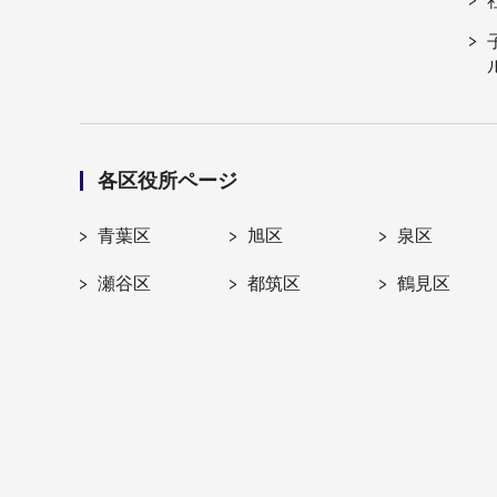
各区役所ページ
青葉区
旭区
泉区
瀬谷区
都筑区
鶴見区