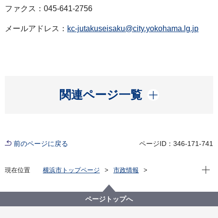
ファクス：045-641-2756
メールアドレス：
kc-jutakuseisaku@city.yokohama.lg.jp
開く
関連ページ一覧
前のページに戻る
ページID：346-171-741
現在位
現在位置
横浜市トップページ
市政情報
広報・広聴・報道
記者発表
建築局
記者発表 2025年度
横浜市×空き家活用株式会社 ワンストップ・伴走支援
ページトップへ
型の空家相談窓口設置に向けた連携協定を締結！