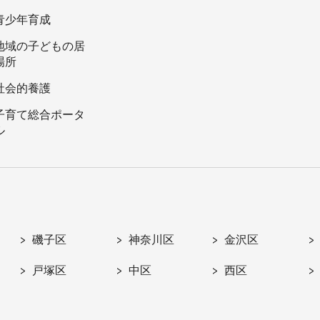
青少年育成
地域の子どもの居
場所
社会的養護
子育て総合ポータ
ル
磯子区
神奈川区
金沢区
戸塚区
中区
西区