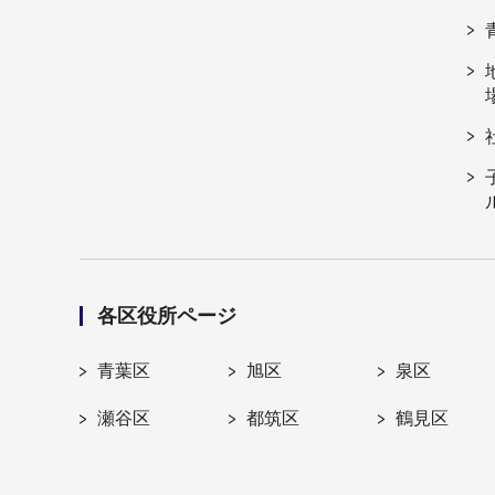
各区役所ページ
青葉区
旭区
泉区
瀬谷区
都筑区
鶴見区