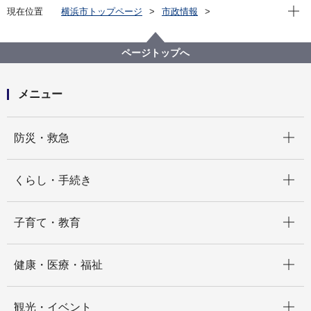
現在位
現在位置
横浜市トップページ
市政情報
広報・広聴・報道
記者発表
建築局
記者発表 2025年度
令和７年度『横浜市建築局優良建築設計者表彰』受賞
ページトップへ
者を決定しました
メニュー
開く
防災・救急
開く
くらし・手続き
開く
子育て・教育
開く
健康・医療・福祉
開く
観光・イベント