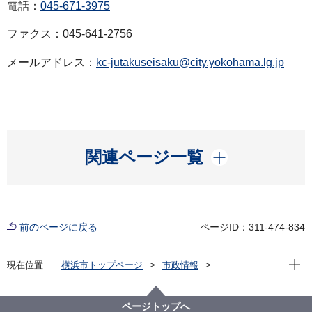
電話：
045-671-3975
ファクス：045-641-2756
メールアドレス：
kc-jutakuseisaku@city.yokohama.lg.jp
開く
関連ページ一覧
前のページに戻る
ページID：311-474-834
現在位
現在位置
横浜市トップページ
市政情報
広報・広聴・報道
記者発表
建築局
記者発表 2025年度
「よこはま防災力向上マンション」を新たに８件認定
ページトップへ