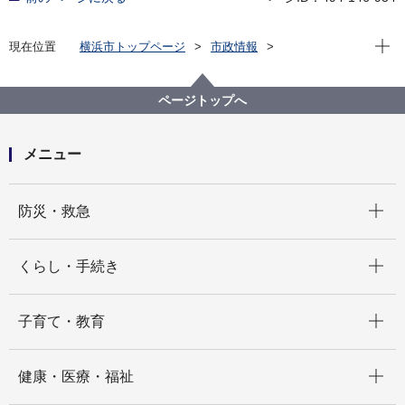
現在位
現在位置
横浜市トップページ
市政情報
広報・広聴・報道
記者発表
建築局
記者発表 2025年度
横浜市営住宅の入居者を募集します
ページトップへ
メニュー
開く
防災・救急
開く
くらし・手続き
開く
子育て・教育
開く
健康・医療・福祉